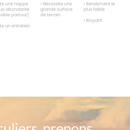
ite une nappe
• Nécessite une
• Rendement le
que abondante
grande surface
plus faible
sible partout)
de terrain
• Bruyant
te un entretien
culiers, prenons