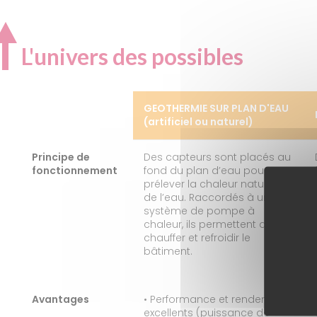
L'univers des possibles
GEOTHERMIE SUR PLAN D'EAU
(artificiel ou naturel)
GEOTHERMIE SUR PLAN D'EAU
Principe de
Des capteurs sont placés au
(artificiel ou naturel)
fonctionnement
fond du plan d’eau pour
prélever la chaleur naturelle
de l’eau. Raccordés à un
système de pompe à
chaleur, ils permettent de
chauffer et refroidir le
bâtiment.
Avantages
• Performance et rendement
excellents (puissance de