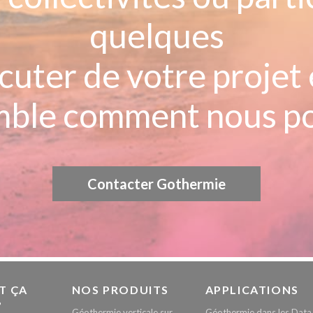
quelques
cuter de votre projet
ble comment nous po
Contacter Gothermie
T ÇA
NOS PRODUITS
APPLICATIONS
?
Géothermie verticale sur
Géothermie dans les Data